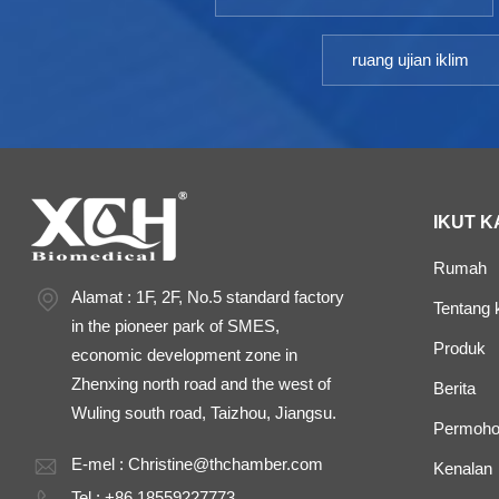
ruang ujian iklim
IKUT K
Rumah
Alamat : 1F, 2F, No.5 standard factory
Tentang k
in the pioneer park of SMES,
Produk
economic development zone in
Zhenxing north road and the west of
Berita
Wuling south road, Taizhou, Jiangsu.
Permoho
E-mel :
Christine@thchamber.com
Kenalan
Tel : +86 18559227773