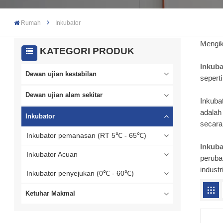
Rumah
Inkubator
Mengik
KATEGORI PRODUK
Inkuba
Dewan ujian kestabilan
seperti
Dewan ujian alam sekitar
Inkuba
adalah
Inkubator
secara
Inkubator pemanasan (RT 5℃ - 65℃)
Inkub
Inkubator Acuan
perubat
indust
Inkubator penyejukan (0℃ - 60℃)
Ketuhar Makmal