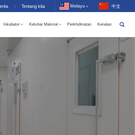
Melayu
erita
|
Tentang kita
中文
Inkubator
Ketuhar Makmal
Perkhidmatan
Kenalan
English
-40 Hingga 150 ℃ Kelembapan Suhu Tinggi Dan Rendah Ruang Selang Seli 100-1000L
-40-150℃ Bilik Suhu Tinggi Dan Rendah 100-1000L
Français
Deutsch
Русский
Español
Português
عربي
日语