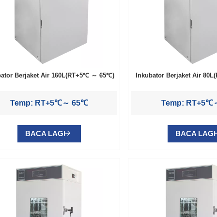
bator Berjaket Air 160L(RT+5℃ ～ 65℃)
Inkubator Berjaket Air 8
Temp: RT+5℃～ 65℃
Temp: RT+5℃
BACA LAGI
BACA LAGI