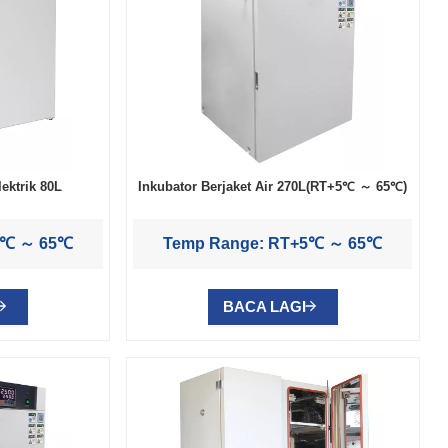
ektrik 80L
Inkubator Berjaket Air 270L(RT+5℃ ～ 65℃)
5℃ ～ 65℃
Temp Range: RT+5℃ ～ 65℃
BACA LAGI