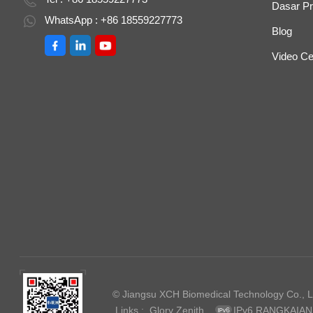
Dasar Pr
WhatsApp : +86 18559227773
Blog
Video Ce
© Jiangsu XCH Biomedical Technology Co., Ltd
Links :
Glory Zenith
IPv6 RANGKAIA