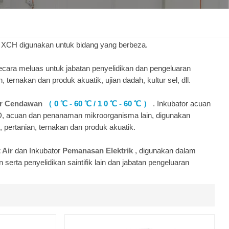
한국인
Melayu
n XCH digunakan untuk bidang yang berbeza.
ecara meluas untuk jabatan penyelidikan dan pengeluaran
Tiếng Việt
 ternakan dan produk akuatik, ujian dadah, kultur sel, dll.
Indonesia
tor Cendawan
（
0 ℃ - 60
℃ / 1
0 ℃ - 60
℃
）
. Inkubator acuan
OD, acuan dan penanaman mikroorganisma lain, digunakan
বাংলা
 pertanian, ternakan dan produk akuatik.
t Air
dan Inkubator
Pemanasan Elektrik
, digunakan dalam
 serta penyelidikan saintifik lain dan jabatan pengeluaran