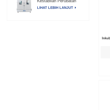
Kestabilan Perubatan
3000L XCH-3000SD
LIHAT LEBIH LANJUT
Inku