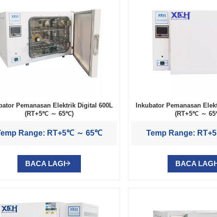
bator Pemanasan Elektrik Digital 600L
Inkubator Pemanasan Elektr
(RT+5℃ ～ 65℃)
(RT+5℃ ～ 65
Temp Range: RT+5℃ ～ 65℃
Temp Range: RT+
BACA LAGI
BACA LAGI