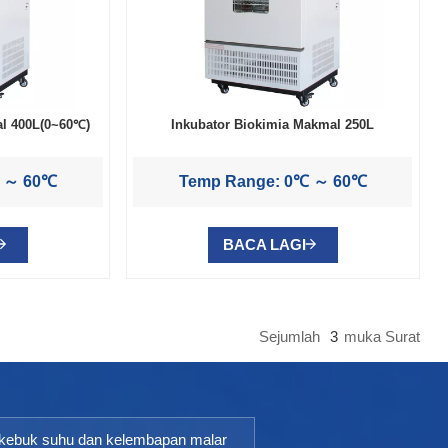
al 400L(0~60℃)
Inkubator Biokimia Makmal 250L
℃ ～ 60℃
Temp Range: 0℃ ～ 60℃
BACA LAGI
Sejumlah
3
Muka Surat
kebuk suhu dan kelembapan malar