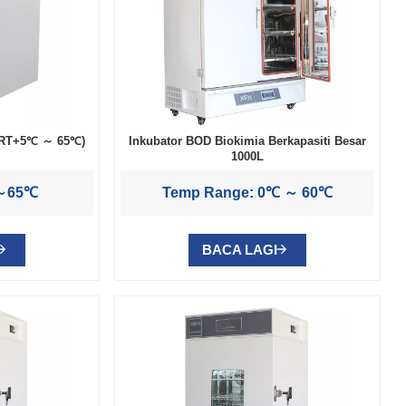
0L(RT+5℃ ～ 65℃)
Inkubator BOD Biokimia Berkapasiti Besar
1000L
～65℃
Temp Range: 0℃ ～ 60℃
BACA LAGI