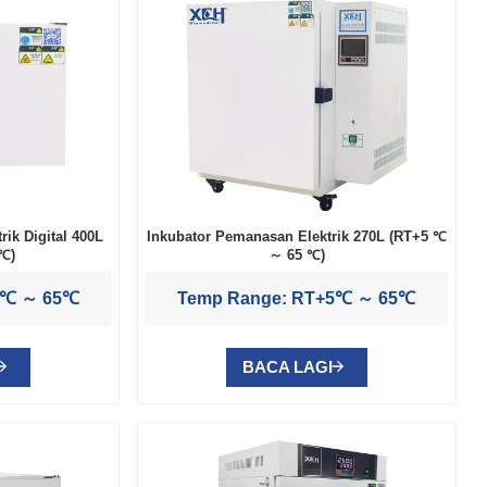
ik Digital 400L
Inkubator Pemanasan Elektrik 270L (RT+5 ℃
℃)
～ 65 ℃)
5℃ ～ 65℃
Temp Range: RT+5℃ ～ 65℃
BACA LAGI