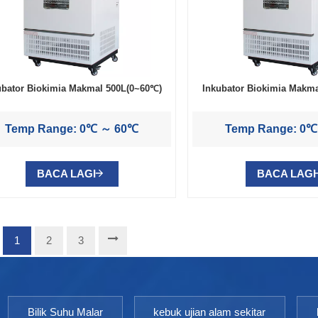
ubator Biokimia Makmal 500L(0~60℃)
Inkubator Biokimia Makm
Temp Range: 0℃ ～ 60℃
Temp Range: 0
BACA LAGI
BACA LAGI
1
2
3
Bilik Suhu Malar
kebuk ujian alam sekitar