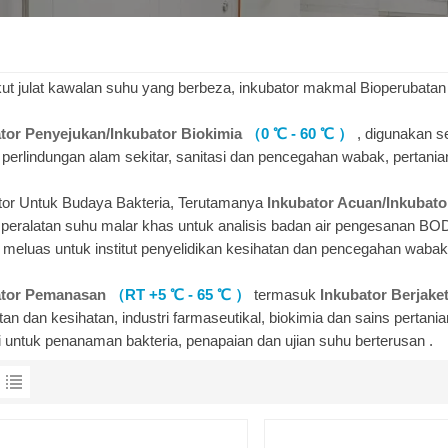
ut julat kawalan suhu yang berbeza, inkubator makmal Bioperubata
tor Penyejukan/Inkubator Biokimia
（0 ℃ - 60
℃
）
, digunakan s
 perlindungan alam sekitar, sanitasi dan pencegahan wabak, pertanian,
tor Untuk Budaya Bakteria, Terutamanya
Inkubator Acuan/Inkuba
 peralatan suhu malar khas untuk analisis badan air pengesanan B
 meluas untuk institut penyelidikan kesihatan dan pencegahan wabak,
ator Pemanasan
（RT +5 ℃ - 65
℃
）
termasuk
Inkubator Berjake
an dan kesihatan, industri farmaseutikal, biokimia dan sains pertanian
ri untuk penanaman bakteria, penapaian dan ujian suhu berterusan .