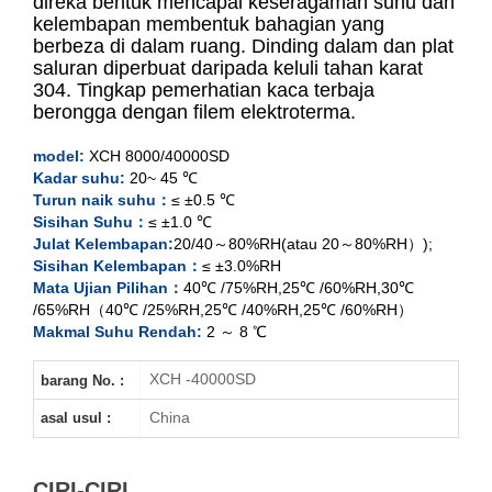
direka bentuk mencapai keseragaman suhu dan
kelembapan membentuk bahagian yang
XCH-8000SD
berbeza di dalam ruang. Dinding dalam dan plat
saluran diperbuat daripada keluli tahan karat
XCH-15000SD
304. Tingkap pemerhatian kaca terbaja
berongga dengan filem elektroterma.
XCH-20000SD
model:
XCH 8000/40000SD
Kadar suhu:
20~ 45 ℃
XCH-40000SD
Turun naik suhu：
≤ ±0.5 ℃
Sisihan Suhu：
≤ ±1.0 ℃
Julat Kelembapan:
20/40～80%RH(atau 20～80%RH）);
Sisihan Kelembapan：
≤ ±3.0%RH
Mata Ujian Pilihan：
40℃ /75%RH,25℃ /60%RH,30℃
/65%RH
（40℃ /25%RH,25℃ /40%RH,25℃ /60%RH）
Makmal Suhu Rendah:
2 ～ 8 ℃
XCH -40000SD
barang No. :
China
asal usul :
CIRI-CIRI