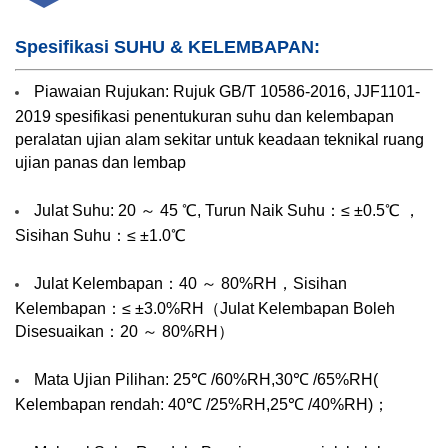
Spesifikasi SUHU & KELEMBAPAN:
Piawaian Rujukan: Rujuk GB/T 10586-2016, JJF1101-
2019 spesifikasi penentukuran suhu dan kelembapan
peralatan ujian alam sekitar untuk keadaan teknikal ruang
ujian panas dan lembap
Julat Suhu: 20 ～ 45 ℃, Turun Naik Suhu：≤ ±0.5℃ ，
Sisihan Suhu：≤ ±1.0℃
Julat Kelembapan：40 ～ 80%RH，Sisihan
Kelembapan：≤ ±3.0%RH（Julat Kelembapan Boleh
Disesuaikan：20 ～ 80%RH）
Mata Ujian Pilihan: 25℃ /60%RH,30℃ /65%RH(
Kelembapan rendah: 40℃ /25%RH,25℃ /40%RH)；