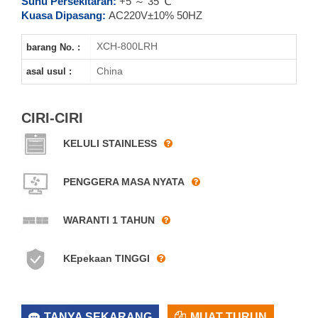
Suhu Persekitaran:
+5 ～ 35 ℃
Kuasa Dipasang:
AC220V±10% 50HZ
XCH-800LRH
barang No. :
China
asal usul :
CIRI-CIRI
KELULI STAINLESS
PENGGERA MASA NYATA
WARANTI 1 TAHUN
KEpekaan TINGGI
TANYA SEKARANG
MUAT TURUN