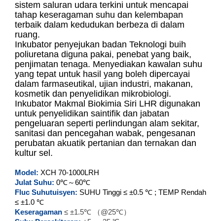
sistem saluran udara terkini untuk mencapai
tahap keseragaman suhu dan kelembapan
terbaik dalam kedudukan berbeza di dalam
XCH-70LRH
ruang.
Inkubator penyejukan badan Teknologi buih
XCH-150LRH
poliuretana diguna pakai, penebat yang baik,
penjimatan tenaga. Menyediakan kawalan suhu
XCH-250LRH
yang tepat untuk hasil yang boleh dipercayai
dalam farmaseutikal, ujian industri, makanan,
kosmetik dan penyelidikan mikrobiologi.
XCH-400LRH
Inkubator Makmal Biokimia Siri LHR digunakan
untuk penyelidikan saintifik dan jabatan
XCH-500LRH
pengeluaran seperti perlindungan alam sekitar,
sanitasi dan pencegahan wabak, pengesanan
XCH-800LRH
perubatan akuatik pertanian dan ternakan dan
kultur sel.
XCH-1000LRH
Model:
XCH
70-1000LRH
Julat Suhu:
0℃～60℃
Fluc Suhu
tuisyen:
SUHU Tinggi ≤ ±0.5 ℃ ; TEMP Rendah
≤ ±1.0 ℃
Keseragaman
≤ ±1.5℃ （@25℃）