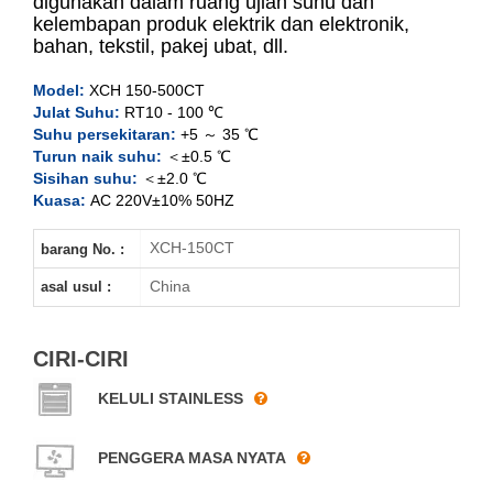
digunakan dalam ruang ujian suhu dan
XCH-150CT
kelembapan produk elektrik dan elektronik,
bahan, tekstil, pakej ubat, dll.
XCH-250CT
Model:
XCH 150-500CT
XCH-400CT
Julat Suhu:
RT10 - 100 ℃
Suhu persekitaran:
+5 ～ 35 ℃
Turun naik suhu:
＜±0.5 ℃
XCH-500CT
Sisihan suhu:
＜±2.0 ℃
Kuasa:
AC 220V±10% 50HZ
XCH-150CT
barang No. :
China
asal usul :
CIRI-CIRI
KELULI STAINLESS
PENGGERA MASA NYATA