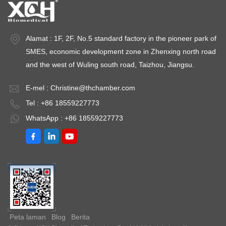
℃Sisihan suhu: ＜
Sisihan suhu: ＜
℃
±2.0 ℃Kuasa: AC
±2.0 ℃ Kuasa: AC
±
220V±10% 50HZ
220V±10% 50HZ
2
Alamat : 1F, 2F, No.5 standard factory in the pioneer park of
SMES, economic development zone in Zhenxing north road
and the west of Wuling south road, Taizhou, Jiangsu.
E-mel :
Christine@thchamber.com
Tel : +86 18559227773
WhatsApp : +86 18559227773
Peta laman
Blog
Berita