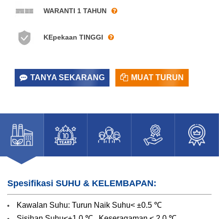
WARANTI 1 TAHUN
KEpekaan TINGGI
TANYA SEKARANG
MUAT TURUN
Spesifikasi SUHU & KELEMBAPAN:
Kawalan Suhu: Turun Naik Suhu< ±0.5 ℃
Sisihan Suhu<±1.0 ℃ , Keseragaman ≤ 2.0 ℃