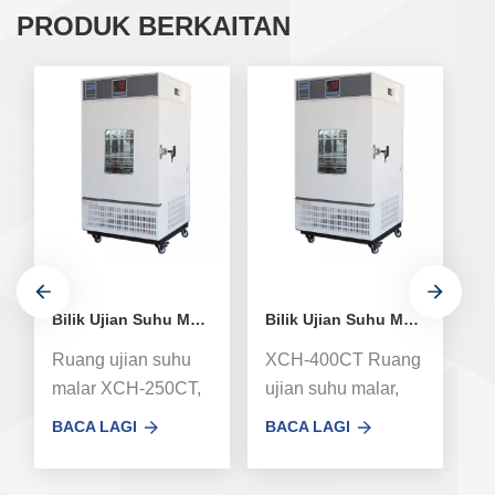
PRODUK BERKAITAN
Bilik Ujian Suhu Malar Pintu Tunggal 250L
Bilik Ujian Suhu Malar Pintu Tunggal 400L
Ruang ujian suhu
XCH-400CT Ruang
X
malar XCH-250CT,
ujian suhu malar,
uj
ruang iklim
ruang iklim
ru
BACA LAGI
BACA LAGI
B
kestabilan yang
kestabilan yang
ke
sempurna,
sempurna,
s