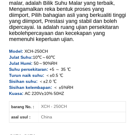
malar, adalah Bilik Suhu Malar yang terbaik,
Mengamalkan reka bentuk proses yang
diimport, Pilih bahagian asli yang berkualiti tinggi
150L
yang diimport, Prestasi yang stabil dan boleh
dipercayai. Ia adalah ruang ujian persekitaran
250L
kebolehpercayaan dan kecekapan yang
memenuhi keperluan ujian.
400L
Model:
XCH-250CH
Julat Suhu:
10℃～60℃
500L
Julat Humi:
50～90%RH
Suhu persekitaran:
+5 ～ 35 ℃
Turun naik suhu:
＜±0.5 ℃
Sisihan suhu:
＜±2.0 ℃
Sisihan kelembapan:
＜ ±5%RH
Kuasa:
AC 220V±10% 50HZ
XCH - 250CH
barang No. :
China
asal usul :