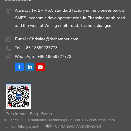
suhu dan
～90%RHSuhu
～
Alamat : 1F, 2F, No.5 standard factory in the pioneer park of
kelembapan yang
persekitaran: +5 ～
pe
SMES, economic development zone in Zhenxing north road
memenuhi
35 ℃Turun naik
3
and the west of Wuling south road, Taizhou, Jiangsu.
keperluan
suhu: ＜±0.5
s
ujian. Model: XCH-
℃Sisihan suhu: ＜
℃
E-mel :
Christine@thchamber.com
800CHJulat
±2.0 ℃Sisihan
±
Tel : +86 18559227773
Suhu:10℃～
kelembapan: ＜
k
WhatsApp : +86 18559227773
60℃Julat Humi: 50
±5%RHKuasa: AC
±
～90%RHSuhu
220V±10% 50HZ
2
persekitaran: +5 ～
35 ℃Turun naik
suhu: ＜±0.5
℃Sisihan suhu: ＜
±2.0 ℃Sisihan
kelembapan: ＜
Peta laman
Blog
Berita
±5%RHKuasa: AC
© Jiangsu XCH Biomedical Technology Co., Ltd. Hak cipta terpelihara .
220V±10% 50HZ
Glory Zenith
Links :
IPv6 RANGKAIAN DISOKONG