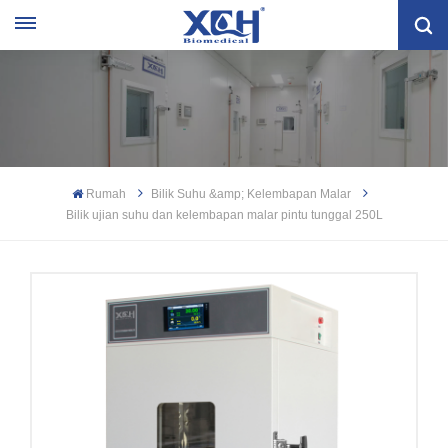
Rumah
Bilik Suhu &amp; Kelembapan Malar
Bilik ujian suhu dan kelembapan malar pintu tunggal 250L