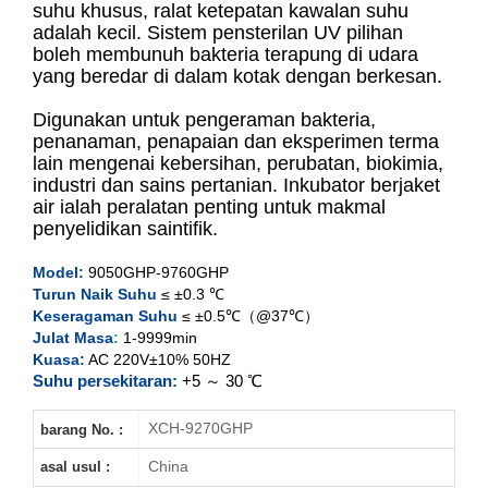
suhu khusus, ralat ketepatan kawalan suhu
adalah kecil. Sistem pensterilan UV pilihan
boleh membunuh bakteria terapung di udara
XCH-9050GHP
yang beredar di dalam kotak dengan berkesan.
XCH-9080GHP
Digunakan untuk pengeraman bakteria,
penanaman, penapaian dan eksperimen terma
XCH-9160GHP
lain mengenai kebersihan, perubatan, biokimia,
industri dan sains pertanian. Inkubator berjaket
air ialah peralatan penting untuk makmal
XCH-9270GHP
penyelidikan saintifik.
Model:
9050GHP-9760GHP
Turun Naik Suhu
≤ ±0.3 ℃
Keseragaman Suhu
≤ ±0.5℃（@37℃）
Julat Masa
:
1-9999min
Kuasa:
AC 220V±10% 50HZ
Suhu persekitaran:
+5 ～ 30 ℃
XCH-9270GHP
barang No. :
China
asal usul :