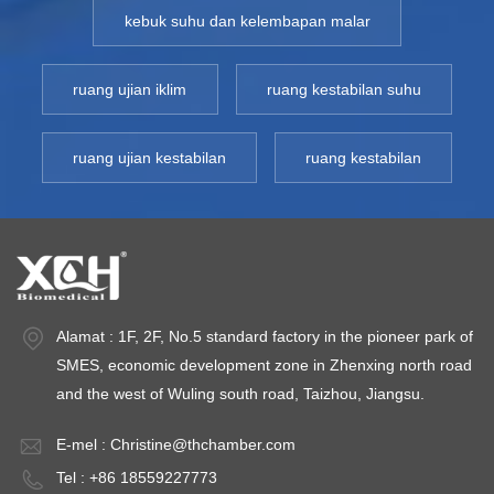
kebuk suhu dan kelembapan malar
meluas untuk kultur
bakteria,
ba
bakteria, penapaian
penanaman,
p
dan ujian suhu
penapaian dan
p
ruang ujian iklim
ruang kestabilan suhu
malar dalam
eksperimen terma
e
perubatan dan
lain mengenai
l
ruang ujian kestabilan
ruang kestabilan
kesihatan, industri
kebersihan,
k
farmaseutikal,
perubatan, biokimia,
pe
biokimia, sains
industri dan sains
in
pertanian dan
pertanian. Inkubator
pe
penyelidikan
berjaket air ialah
be
saintifik lain dan
peralatan penting
pe
Alamat : 1F, 2F, No.5 standard factory in the pioneer park of
jabatan
untuk makmal
u
SMES, economic development zone in Zhenxing north road
pengeluaran
penyelidikan
p
and the west of Wuling south road, Taizhou, Jiangsu.
050GHP-
perindustrian. Model:
saintifik. Model: 9050GHP-
sa
9052DHP-
9760GHPTurun
9
E-mel :
Christine@thchamber.com
9602DHPTurun
Naik Suhu ≤ ±0.3
N
Tel : +86 18559227773
Naik Suhu ≤ ±0.5
℃Keseragaman
℃