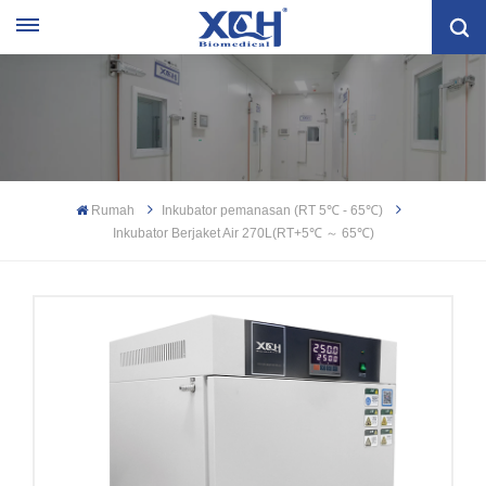
Rumah
Inkubator pemanasan (RT 5℃ - 65℃)
Inkubator Berjaket Air 270L(RT+5℃ ～ 65℃)