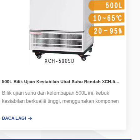
500L Bilik Ujian Kestabilan Ubat Suhu Rendah XCH-500SD
Bilik ujian suhu dan kelembapan 500L ini, kebuk
kestabilan berkualiti tinggi, menggunakan komponen
berkualiti tinggi termaju dan teknologi pembuatan,
prestasi yang stabil dan boleh dipercayai, sesuai
BACA LAGI
untuk pengguna yang diperakui GMP. Mencipta suhu,
kelembapan, persekitaran cahaya untuk penilaian