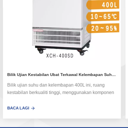
Bilik Ujian Kestabilan Ubat Terkawal Kelembapan Suhu XCH-400SD
Bilik ujian suhu dan kelembapan 400L ini, ruang
kestabilan berkualiti tinggi, menggunakan komponen
berkualiti tinggi termaju dan teknologi pembuatan,
prestasi yang stabil dan boleh dipercayai, sesuai
BACA LAGI
untuk pengguna yang diperakui GMP. Mencipta suhu,
kelembapan, persekitaran cahaya untuk penilaian