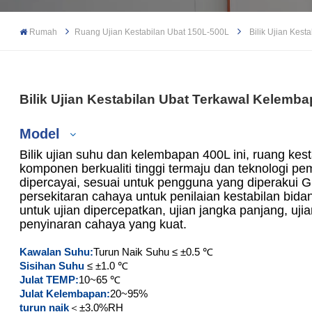
Rumah
Ruang Ujian Kestabilan Ubat 150L-500L
Bilik Ujian Ke
Bilik Ujian Kestabilan Ubat Terkawal Kelem
Model
Bilik ujian suhu dan kelembapan 400L ini, ruang kest
komponen berkualiti tinggi termaju dan teknologi pe
dipercayai, sesuai untuk pengguna yang diperakui 
persekitaran cahaya untuk penilaian kestabilan bida
XCH-150SD
untuk ujian dipercepatkan, ujian jangka panjang, ujia
penyinaran cahaya yang kuat.
XCH-250SD
Kawalan Suhu:
Turun Naik Suhu ≤ ±0.5 ℃
XCH-400SD
Sisihan Suhu
≤ ±1.0 ℃
Julat TEMP:
10~65 ℃
Julat Kelembapan:
20~95%
XCH-500SD
turun naik
＜±3.0%RH