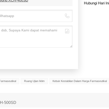
an Suhu XCH-400SD
Hubungi Hari Ini
 Farmaseutikal
Ruang Ujian Iklim
Kebuk Kestabilan Dalam Harga Farmaseutikal
XCH-500SD