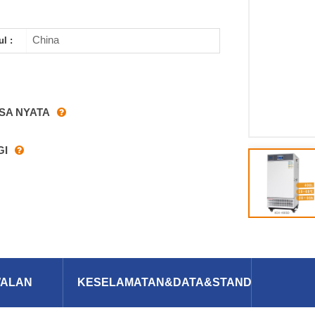
China
ul :
SA NYATA
GI
WALAN
KESELAMATAN&DATA&STANDARD