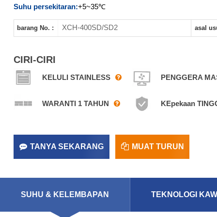
Suhu persekitaran:
+5~35℃
XCH-400SD/SD2
barang No. :
asal us
CIRI-CIRI
KELULI STAINLESS
PENGGERA MA
WARANTI 1 TAHUN
KEpekaan TING
TANYA SEKARANG
MUAT TURUN
SUHU & KELEMBAPAN
TEKNOLOGI KA