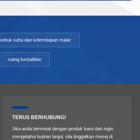
kestabilan bidang ubat, ubat dan produk lain. Sesuai
untuk ujian dipercepatkan, ujian jangka panjang,
ujian basah, ujian iklim dan ujian penyinaran cahaya
yang kuat. Kawalan Suhu:Turun Naik Suhu ≤ ±0.5
℃ Sisihan Suhu ≤ ±1.0 ℃ Julat TEMP:10~65 ℃ Julat
kebuk suhu dan kelembapan malar
Kelembapan:20~95% turun naik＜±3.0%RH Suhu
persekitaran:+5~35℃
ruang kestabilan
TERUS BERHUBUNG!
Jika anda berminat dengan produk kami dan ingin
mengetahui butiran lanjut, sila tinggalkan mesej di