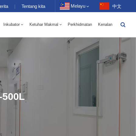
Melayu
erita
|
Tentang kita
中文
Inkubator
Ketuhar Makmal
Perkhidmatan
Kenalan
English
-40 Hingga 150 ℃ Kelembapan Suhu Tinggi Dan Rendah Ruang Selang Seli 100-1000L
-40-150℃ Bilik Suhu Tinggi Dan Rendah 100-1000L
Français
Deutsch
Русский
Español
-500L
Português
عربي
日语