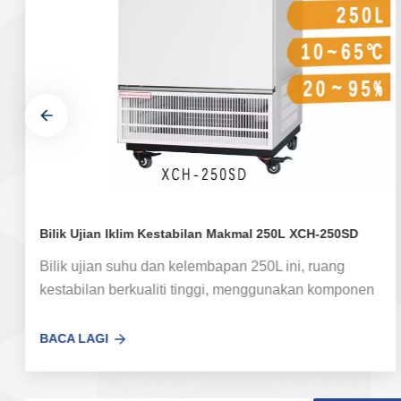
Bilik Ujian Iklim Kestabilan Makmal 250L XCH-250SD
Bilik ujian suhu dan kelembapan 250L ini, ruang
kestabilan berkualiti tinggi, menggunakan komponen
berkualiti tinggi termaju dan teknologi pembuatan,
prestasi yang stabil dan boleh dipercayai, sesuai
BACA LAGI
untuk pengguna yang diperakui GMP. Mencipta suhu,
kelembapan, persekitaran cahaya untuk penilaian