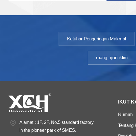
kestabilan bidang ubat, ubat dan produk lain. Sesuai
untuk ujian dipercepatkan, ujian jangka panjang,
ujian basah, ujian iklim dan ujian penyinaran cahaya
yang kuat. Kawalan Suhu:Turun Naik Suhu ≤ ±0.5
℃ Sisihan Suhu ≤ ±1.0 ℃ Julat TEMP:10~65 ℃ Julat
Ketuhar Pengeringan Makmal
Kelembapan:20~95% turun naik＜±3.0%RH Suhu
persekitaran:+5~35℃
ruang ujian iklim
IKUT K
Rumah
Alamat : 1F, 2F, No.5 standard factory
Tentang k
in the pioneer park of SMES,