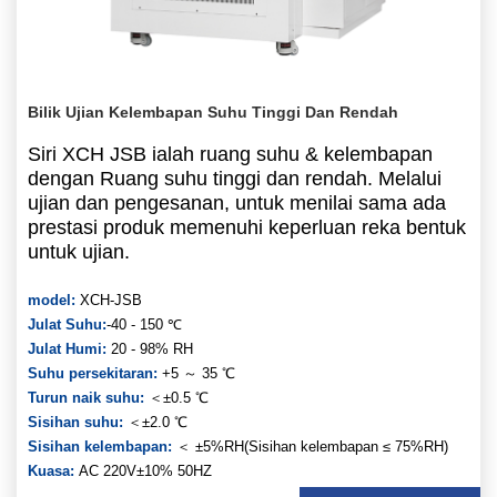
Bilik Ujian Kelembapan Suhu Tinggi Dan Rendah
Siri XCH JSB ialah ruang suhu & kelembapan
dengan Ruang suhu tinggi dan rendah. Melalui
ujian dan pengesanan, untuk menilai sama ada
prestasi produk memenuhi keperluan reka bentuk
untuk ujian.
model:
XCH-JSB
Julat Suhu:
-40 - 150 ℃
Julat Humi:
20 - 98% RH
Suhu persekitaran:
+5 ～ 35 ℃
Turun naik suhu:
＜±0.5 ℃
Sisihan suhu:
＜±2.0 ℃
Sisihan kelembapan:
＜ ±5%RH(Sisihan kelembapan ≤ 75%RH)
Kuasa:
AC 220V±10% 50HZ