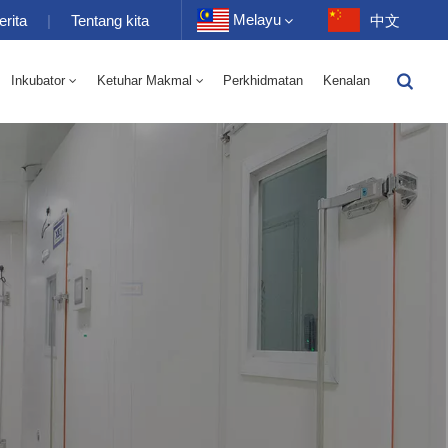
Melayu
erita
|
Tentang kita
中文
Inkubator
Ketuhar Makmal
Perkhidmatan
Kenalan
English
-40 Hingga 150 ℃ Kelembapan Suhu Tinggi Dan Rendah Ruang Selang Seli 100-1000L
-40-150℃ Bilik Suhu Tinggi Dan Rendah 100-1000L
Français
Deutsch
Русский
Español
Português
عربي
日语