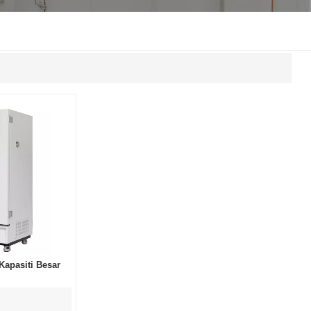
한국인
Melayu
Tiếng Việt
Indonesia
বাংলা
apasiti Besar