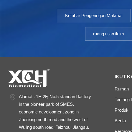
Ketuhar Pengeringan Makmal
ruang ujian iklim
IKUT K
Rumah
Alamat : 1F, 2F, No.5 standard factory
Tentang k
in the pioneer park of SMES,
Produk
economic development zone in
Zhenxing north road and the west of
Berita
Wuling south road, Taizhou, Jiangsu.
Permoho