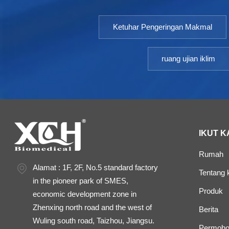
Ketuhar Pengeringan Makmal
ruang ujian iklim
IKUT K
Rumah
Alamat : 1F, 2F, No.5 standard factory
Tentang k
in the pioneer park of SMES,
Produk
economic development zone in
Zhenxing north road and the west of
Berita
Wuling south road, Taizhou, Jiangsu.
Permoho