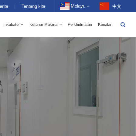
Melayu
erita
|
Tentang kita
中文
Inkubator
Ketuhar Makmal
Perkhidmatan
Kenalan
English
-40 Hingga 150 ℃ Kelembapan Suhu Tinggi Dan Rendah Ruang Selang Seli 100-1000L
-40-150℃ Bilik Suhu Tinggi Dan Rendah 100-1000L
Français
Deutsch
Русский
Español
Português
عربي
日语