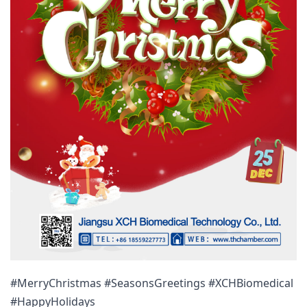
#MerryChristmas #SeasonsGreetings #XCHBiomedical
#HappyHolidays