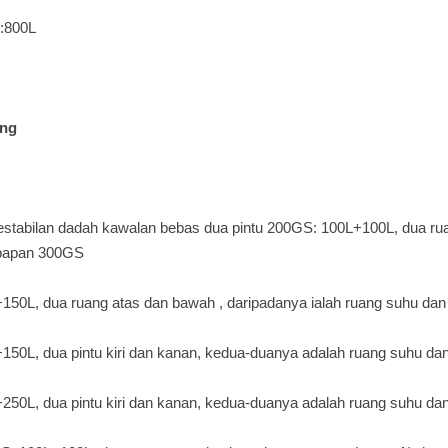
:800L
ng
kestabilan dadah kawalan bebas dua pintu 200GS: 100L+100L, dua
ru
bapan
300GS
150L, ​​dua
ruang
atas dan bawah , daripadanya ialah ruang suhu d
150L, ​​dua
pintu
kiri dan kanan, kedua-duanya adalah ruang suhu d
+250L, dua pintu kiri dan kanan, kedua-duanya adalah ruang suhu d