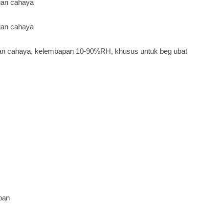
gan cahaya
gan cahaya
an cahaya, kelembapan 10-90%RH, khusus untuk beg ubat
pan