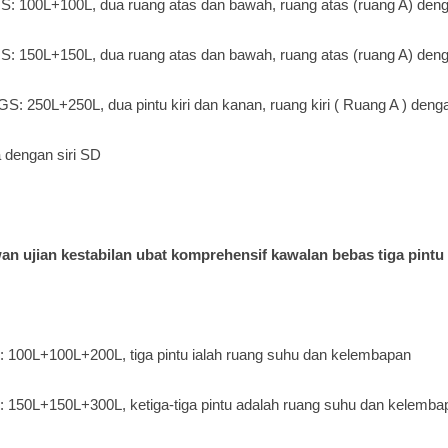
: 100L+100L, dua ruang atas dan bawah, ruang atas (ruang A) den
: 150L+150L, ​​dua ruang atas dan bawah, ruang atas (ruang A) den
S: 250L+250L, dua pintu kiri dan kanan,
ruang kiri (
Ruang
A ) deng
 dengan siri SD
an ujian kestabilan ubat komprehensif kawalan bebas tiga pintu
 100L+100L+200L, tiga pintu ialah ruang suhu dan kelembapan
 150L+150L+300L, ketiga-tiga pintu adalah ruang suhu dan kelemba