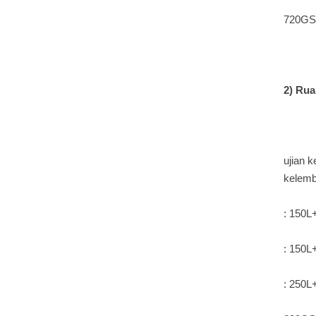
720GS
2)
Rua
ujian 
kelem
: 150L+
: 150L+
: 250L