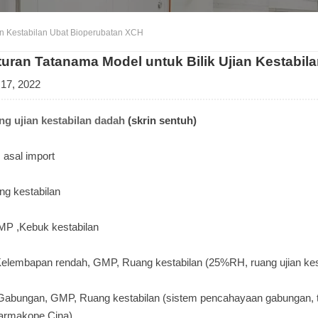
an Kestabilan Ubat Bioperubatan XCH
turan Tatanama Model untuk Bilik Ujian Kestabi
 17, 2022
ng ujian kestabilan dadah
(skrin sentuh)
 asal import
ng kestabilan
P ,Kebuk kestabilan
elembapan rendah, GMP, Ruang kestabilan (25%RH, ruang ujian kes
abungan, GMP, Ruang kestabilan (sistem pencahayaan gabungan, ter
armakope Cina)