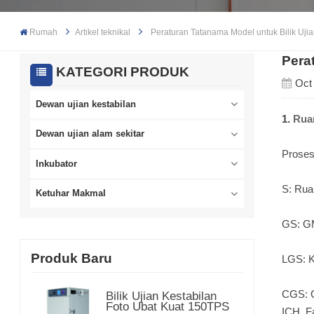
Rumah
Artikel teknikal
Peraturan Tatanama Model untuk Bilik Uji
Pera
KATEGORI PRODUK
Oct
Dewan ujian kestabilan
1.
Rua
Dewan ujian alam sekitar
Proses
Inkubator
S: Rua
Ketuhar Makmal
GS: GM
Produk Baru
LGS: K
CGS: G
Bilik Ujian Kestabilan
Foto Ubat Kuat 150TPS
ICH, F