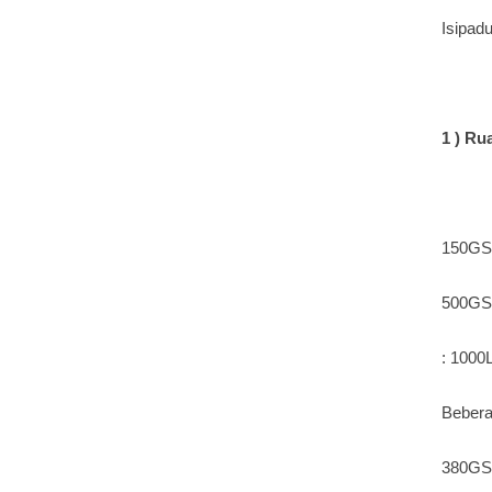
Isipad
1 )
Ru
150GS
500GS
: 1000
Bebera
380GS