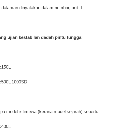
u dalaman dinyatakan dalam nombor, unit: L
ang
ujian kestabilan dadah pintu tunggal
:150L
:500L 1000SD
L
pa model istimewa (kerana model sejarah) seperti:
:400L