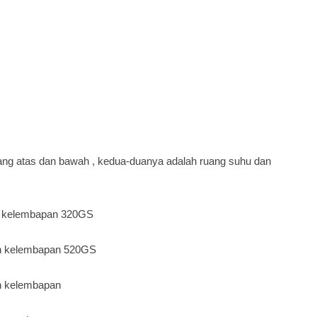
ang
atas dan bawah , kedua-duanya adalah ruang suhu dan
an kelembapan
320GS
an kelembapan
520GS
an kelembapan