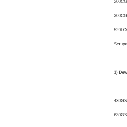
200CGS
300CGS
520LCG
Serupa
3) Dew
430GS:
630GS: