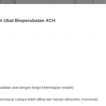
한국인
lan Ubat Bioperubatan XCH
Melayu
Tiếng Việt
Indonesia
বাংলা
tabilan ubat dengan fungsi kelembapan rendah)
masuk cahaya boleh dilihat dan hampir-ultraviolet, memenuhi