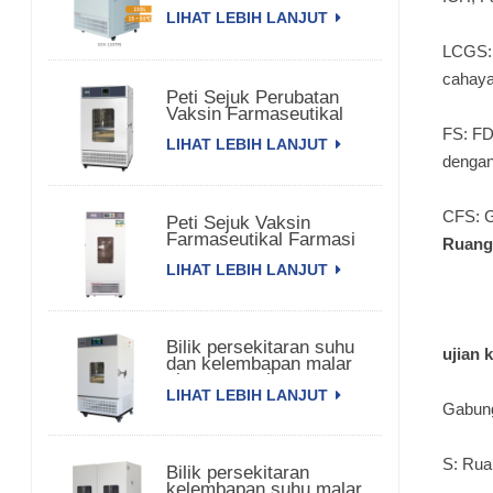
LIHAT LEBIH LANJUT
LCGS: 
cahaya
Peti Sejuk Perubatan
Vaksin Farmaseutikal
Bioperubatan
FS: FD
LIHAT LEBIH LANJUT
dengan
CFS: G
Peti Sejuk Vaksin
Farmaseutikal Farmasi
Ruan
Komersial
LIHAT LEBIH LANJUT
Bilik persekitaran suhu
ujian 
dan kelembapan malar
pintu tunggal
LIHAT LEBIH LANJUT
Gabung
S: Rua
Bilik persekitaran
kelembapan suhu malar