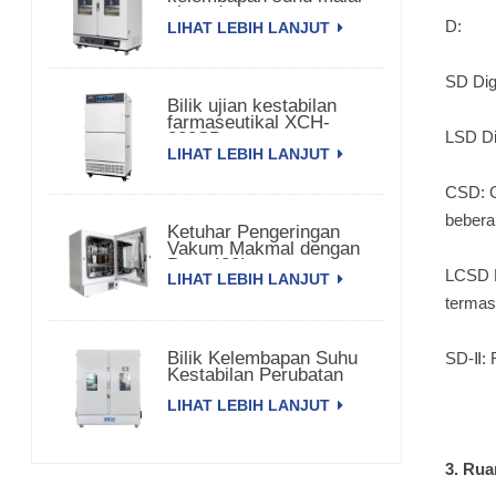
pintu dua
D:
LIHAT LEBIH LANJUT
SD Dig
Bilik ujian kestabilan
farmaseutikal XCH-
LSD Di
320SD
LIHAT LEBIH LANJUT
CSD: G
bebera
Ketuhar Pengeringan
Vakum Makmal dengan
Pam 420L
LCSD K
LIHAT LEBIH LANJUT
termas
Bilik Kelembapan Suhu
SD-Ⅱ: 
Kestabilan Perubatan
3000L XCH-3000SD
LIHAT LEBIH LANJUT
3. Rua