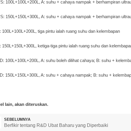
: 100L+100L+200L, A: suhu + cahaya nampak + berhampiran ultrau
: 150L+150L+300L, A: suhu + cahaya nampak + berhampiran ultrau
 100L+100L+200L, tiga pintu ialah ruang suhu dan kelembapan
 150L+150L+300L, ketiga-tiga pintu ialah ruang suhu dan kelembapa
: 100L+100L+200L, A: suhu boleh dilihat cahaya; B: suhu + kelem
: 150L+150L+300L, A: suhu + cahaya nampak; B: suhu + kelembap
el lain, akan diteruskan.
SEBELUMNYA
Berfikir tentang R&D Ubat Baharu yang Diperbaiki