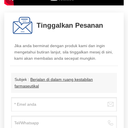
3. Julat Kelembapan
Tinggalkan Pesanan
：40 ～ 80% RH
Sisihan Kelembapan：≤
Jika anda berminat dengan produk kami dan ingin
mengetahui butiran lanjut, sila tinggalkan mesej di sini,
±3.0%RH（Julat
kami akan membalas anda secepat mungkin.
Kelembapan Boleh
Disesuaikan：20 ～
Subjek :
Berjalan di dalam ruang kestabilan
farmaseutikal
80%RH）
4. Mata Ujian Pilihan：
25℃ /60%RH, 30℃