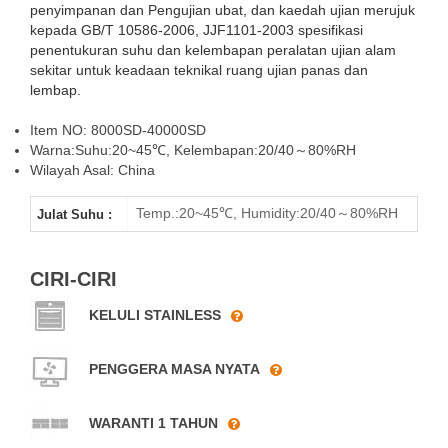
penyimpanan dan Pengujian ubat, dan kaedah ujian merujuk
kepada GB/T 10586-2006, JJF1101-2003 spesifikasi
penentukuran suhu dan kelembapan peralatan ujian alam
sekitar untuk keadaan teknikal ruang ujian panas dan
Berjalan Dalam
lembap.
Ruang Kestabilan
Item NO: 8000SD-40000SD
Warna:Suhu:20~45℃, Kelembapan:20/40～80%RH
Farmaseutikal
Wilayah Asal: China
8000L-40000L
Temp.:20~45℃, Humidity:20/40～80%RH
Julat Suhu :
XCH Biomedical
CIRI-CIRI
KELULI STAINLESS
Berjalan Dalam
Ruang Kestabilan
PENGGERA MASA NYATA
Farmaseutikal
WARANTI 1 TAHUN
Telah Melalui