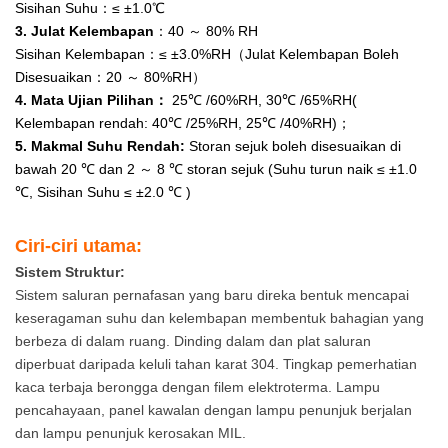
Sisihan Suhu：≤ ±1.0℃
Bahan Ruang
3. Julat Kelembapan
：40 ～ 80% RH
Ujian Di Bawah
Sisihan Kelembapan：≤ ±3.0%RH（Julat Kelembapan Boleh
Disesuaikan：20 ～ 80%RH）
Perubahan Suhu,
4. Mata Ujian Pilihan：
25℃ /60%RH, 30℃ /65%RH(
Kelembapan rendah: 40℃ /25%RH, 25℃ /40%RH)；
Kami Telah
5. Makmal Suhu Rendah:
Storan sejuk boleh disesuaikan di
bawah 20 ℃ dan 2 ～ 8 ℃ storan sejuk (Suhu turun naik ≤ ±1.0
Menggunakan
℃, Sisihan Suhu ≤ ±2.0 ℃ )
Bahan Keluli
Ciri-ciri utama:
Tahan Karat 304
Sistem Struktur:
Yang Tahan
Sistem saluran pernafasan yang baru direka bentuk mencapai
keseragaman suhu dan kelembapan membentuk bahagian yang
Kakisan, Tahan
berbeza di dalam ruang. Dinding dalam dan plat saluran
diperbuat daripada keluli tahan karat 304. Tingkap pemerhatian
Suhu Tinggi,
kaca terbaja berongga dengan filem elektroterma. Lampu
pencahayaan, panel kawalan dengan lampu penunjuk berjalan
Bukan Toksik
dan lampu penunjuk kerosakan MIL.