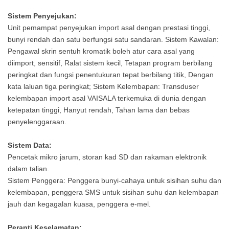
Untuk Dinding
Sistem Penyejukan:
Dalam Dan Plat
Unit pemampat penyejukan import asal dengan prestasi tinggi,
bunyi rendah dan satu berfungsi satu sandaran. Sistem Kawalan:
Saluran Udara
Pengawal skrin sentuh kromatik boleh atur cara asal yang
diimport, sensitif, Ralat sistem kecil, Tetapan program berbilang
Bilik Ujian
peringkat dan fungsi penentukuran tepat berbilang titik, Dengan
Berjalan Masuk
kata laluan tiga peringkat; Sistem Kelembapan: Transduser
kelembapan import asal VAISALA terkemuka di dunia dengan
Kami. Tambahan
ketepatan tinggi, Hanyut rendah, Tahan lama dan bebas
penyelenggaraan.
Pula, Ia
Mempunyai
Sistem Data:
Pencetak mikro jarum, storan kad SD dan rakaman elektronik
Kekuatan Tinggi
dalam talian.
Sistem Penggera: Penggera bunyi-cahaya untuk sisihan suhu dan
Untuk Menahan
kelembapan, penggera SMS untuk sisihan suhu dan kelembapan
jauh dan kegagalan kuasa, penggera e-mel.
Tekanan Berat,
Tidak Mudah
Peranti Keselamatan: