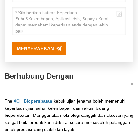
/65%RH( Kelembapan
Rendah: 40℃ /25%RH,
25℃ /40%RH)；
MENYERAHKAN
5. Makmal Suhu
Rendah:
Berhubung Dengan
Storan Sejuk Boleh
Disesuaikan Di Bawah
The
XCH Bioperubatan
kebuk ujian jenama boleh memenuhi
20 ℃ Dan 2 ～ 8 ℃
keperluan ujian suhu, kelembapan dan vakum bidang
bioperubatan. Menggunakan teknologi canggih dan aksesori yang
Storan Sejuk (Suhu
sangat baik, produk kami diiktiraf secara meluas oleh pelanggan
Turun Naik ≤ ±1.0 ℃,
untuk prestasi yang stabil dan layak.