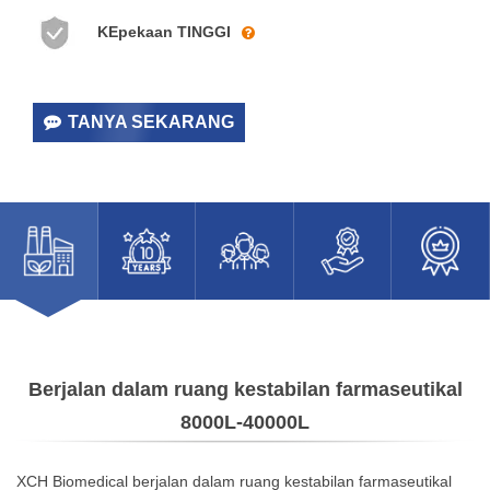
Reka Bentuk
KEpekaan TINGGI
Serba Baharu
Dalam Sistem
TANYA SEKARANG
Saluran
Pernafasan Oleh
Pakar Peralatan
Kami Untuk
Menyelesaikan
Masalah Suhu
Berjalan dalam ruang kestabilan farmaseutikal
8000L-40000L
Dan Kelembapan
Yang Tidak
XCH Biomedical berjalan dalam ruang kestabilan farmaseutikal