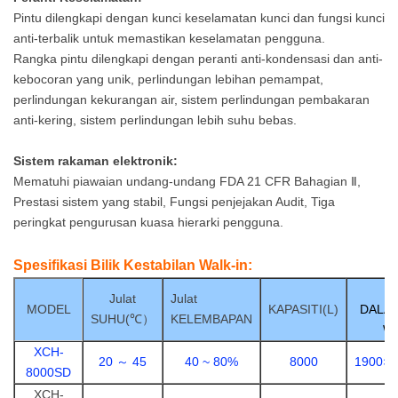
Pintu dilengkapi dengan kunci keselamatan kunci dan fungsi kunci
Rosak, Dan
anti-terbalik untuk memastikan keselamatan pengguna.
Rangka pintu dilengkapi dengan peranti anti-kondensasi dan anti-
Tahan Lama
kebocoran yang unik, perlindungan lebihan pemampat,
perlindungan kekurangan air, sistem perlindungan pembakaran
Untuk Kegunaan
anti-kering, sistem perlindungan lebih suhu bebas.
Jangka Panjang.
Sistem rakaman elektronik:
Prestasi:
Mematuhi piawaian undang-undang FDA 21 CFR Bahagian Ⅱ,
Prestasi sistem yang stabil, Fungsi penjejakan Audit, Tiga
1.Rujukan Sta
peringkat pengurusan kuasa hierarki pengguna.
Ndard:
Spesifikasi Bilik Kestabilan Walk-in:
Rujuk GB/T 10586-2016,
D
Julat
Julat
MODEL
KAPASITI(L)
DALA
SUHU(
℃）
KELEMBAPAN
JJF1101-2019
W
XCH-
Spesifikasi
20 ～ 45
40 ~ 80
%
8000
1900×2
8000SD
Penentukuran Suhu Dan
XCH-