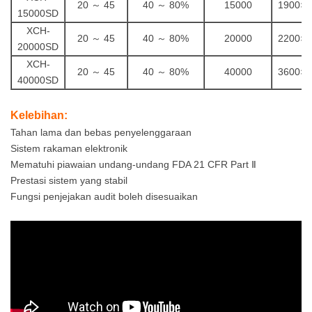
20 ～ 45
40 ～ 80%
15000
1900×4
15000SD
Kelembapan Peralatan
XCH-
20 ～ 45
40 ～ 80%
20000
2200×4
20000SD
Ujian Alam Sekitar Untuk
XCH-
20 ～ 45
40 ～ 80%
40000
3600×5
Keadaan Teknikal
40000SD
Ruang Ujian Panas Dan
Kelebihan:
Tahan lama dan bebas penyelenggaraan
Lembap.
Sistem rakaman elektronik
Mematuhi piawaian undang-undang FDA 21 CFR Part Ⅱ
Prestasi sistem yang stabil
2. Julat Suhu:
Fungsi penjejakan audit boleh disesuaikan
20 ～ 45 ℃
Turun Naik Suhu：≤
±0.5℃
Sisihan Suhu：≤ ±1.0℃