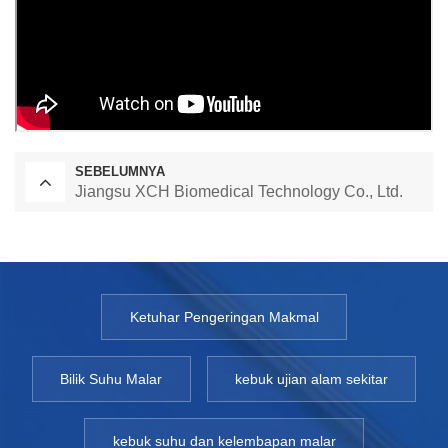
SEBELUMNYA
Jiangsu XCH Biomedical Technology Co., Ltd.
Ketuhar Pengeringan Makmal
Bilik Suhu Malar
kebuk ujian alam sekitar
kebuk suhu dan kelembapan malar