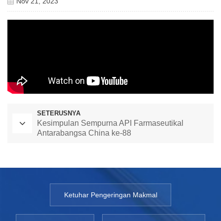
Nov 21, 2023
SETERUSNYA
Kesimpulan Sempurna API Farmaseutikal
Antarabangsa China ke-88
Ketuhar Pengeringan Makmal