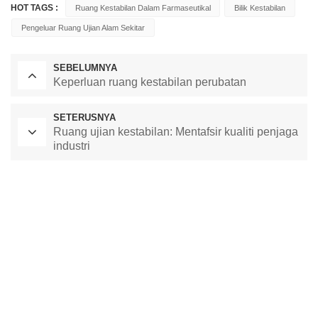
HOT TAGS :
Ruang Kestabilan Dalam Farmaseutikal
Bilik Kestabilan
Pengeluar Ruang Ujian Alam Sekitar
SEBELUMNYA
Keperluan ruang kestabilan perubatan
SETERUSNYA
Ruang ujian kestabilan: Mentafsir kualiti penjaga
industri
Ketuhar Pengeringan Makmal
Bilik Suhu Malar
kebuk ujian alam sekitar