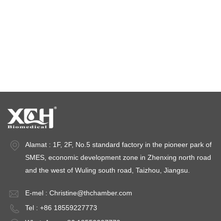
kebuk suhu dan kelembapan malar
ruang ujian iklim
ruang kestabilan suhu
ruang ujian kestabilan
ruang kestabilan
Alamat : 1F, 2F, No.5 standard factory in the pioneer park of
SMES, economic development zone in Zhenxing north road
and the west of Wuling south road, Taizhou, Jiangsu.
E-mel :
Christine@thchamber.com
Tel : +86 18559227773