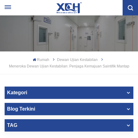
Rumah
Dewan Ujian Kestabilan
Meneroka Dewan Ujian Kestabilan: Penjaga Kemajuan Saintifik Mantap
Kategori
Blog Terkini
TAG