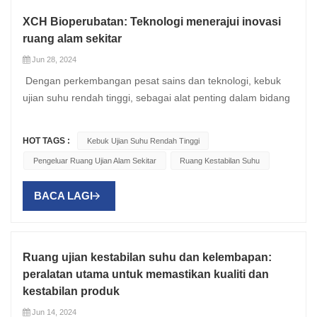
XCH Bioperubatan: Teknologi menerajui inovasi
ruang alam sekitar
Jun 28, 2024
Dengan perkembangan pesat sains dan teknologi, kebuk
ujian suhu rendah tinggi, sebagai alat penting dalam bidang
penyelidikan saintifik, juga berada di barisan hadapan dalam
inovasi teknologi. Sebagai pengeluar ruang alam sekitar
HOT TAGS :
Kebuk Ujian Suhu Rendah Tinggi
terkemuka China, XCH Biomedical sentiasa komited untuk
Pengeluar Ruang Ujian Alam Sekitar
Ruang Kestabilan Suhu
menyepadukan teknologi terkini ke dalam reka bentuk dan
pembangunan produk, menerajui inovasi ruang alam
BACA LAGI
sekitar. 1. Teknologi penderiaan lanjutan Pengeluar ruang
ujian alam sekitar XCH Biomedical menggunakan teknologi
penderiaan termaju dalam ruang persekitaran untuk
memantau dan mengawal pelbagai parameter persekitaran
Ruang ujian kestabilan suhu dan kelembapan:
eksperimen, termasuk suhu, kelembapan, tekanan udara,
peralatan utama untuk memastikan kualiti dan
dll. melalui penderia yang tepat untuk memastikan
kestabilan produk
kebolehpercayaan dan kestabilan data eksperimen. Inovasi
Jun 14, 2024