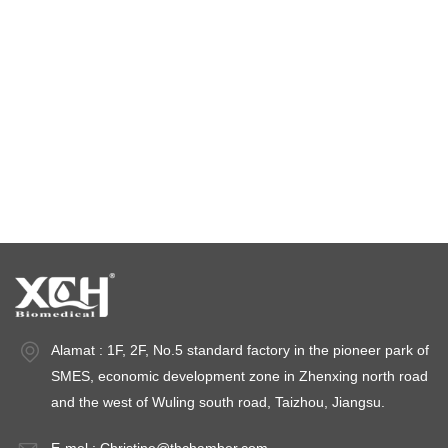
Bilik Suhu Malar
kebuk ujian alam sekitar
kebuk suhu dan kelembapan malar
ruang ujian iklim
ruang kestabilan suhu
ruang ujian kestabilan
ruang kestabilan
Alamat : 1F, 2F, No.5 standard factory in the pioneer park of
SMES, economic development zone in Zhenxing north road
and the west of Wuling south road, Taizhou, Jiangsu.