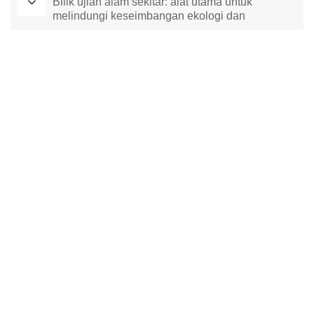
Bilik ujian alam sekitar: alat utama untuk
melindungi keseimbangan ekologi dan
menggalakkan pembangunan mampan
Ketuhar Pengeringan Makmal
Bilik Suhu Malar
kebuk ujian alam sekitar
kebuk suhu dan kelembapan malar
ruang ujian iklim
ruang kestabilan suhu
ruang ujian kestabilan
ruang kestabilan