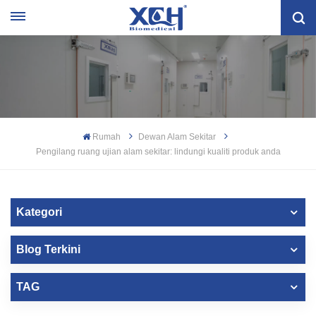
Rumah
Dewan Alam Sekitar
Pengilang ruang ujian alam sekitar: lindungi kualiti produk anda
Kategori
Blog Terkini
TAG