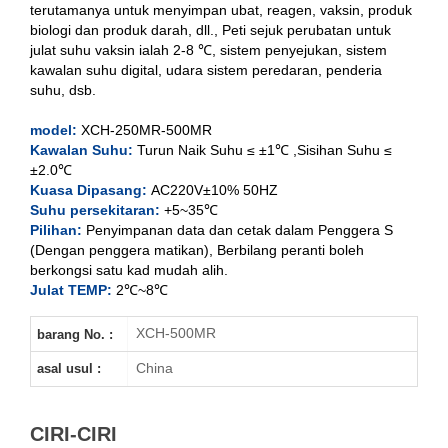
terutamanya untuk menyimpan ubat, reagen, vaksin, produk
biologi dan produk darah, dll., Peti sejuk perubatan untuk
julat suhu vaksin ialah 2-8 ℃, sistem penyejukan, sistem
XCH-250MR
kawalan suhu digital, udara sistem peredaran, penderia
suhu, dsb.
XCH-400MR
model:
XCH-250MR-500MR
XCH-500MR
Kawalan Suhu:
Turun Naik Suhu ≤ ±1℃ ,Sisihan Suhu ≤
±2.0℃
Kuasa Dipasang:
AC220V±10% 50HZ
Suhu persekitaran:
+5~35℃
Pilihan:
Penyimpanan data dan cetak dalam Penggera S
(Dengan penggera matikan), Berbilang peranti boleh
berkongsi satu kad mudah alih.
Julat TEMP:
2℃~8℃
XCH-500MR
barang No. :
China
asal usul :
CIRI-CIRI