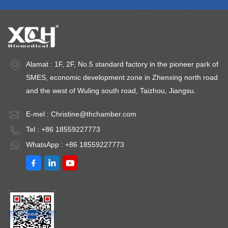
Suhu ≤ ±1℃
+5~35℃Pilihan:
S
,Sisihan Suhu ≤
Penyimpanan dan
,
±2.0℃Kuasa
pencetakan data.
±
Dipasang:
Penggera SMS
D
Alamat : 1F, 2F, No.5 standard factory in the pioneer park of
AC220V±10%
(Dengan penggera
A
SMES, economic development zone in Zhenxing north road
50HZSuhu
mematikan
5
and the west of Wuling south road, Taizhou, Jiangsu.
persekitaran:
kuasa)Julat TEMP:
pe
+5~35℃Pilihan:
2℃～8℃
+
E-mel :
Christine@thchamber.com
Penyimpanan data
P
Tel : +86 18559227773
dan cetak dalam
d
WhatsApp : +86 18559227773
Penggera
P
S(Dengan penggera
S
matikan), Berbilang
ma
peranti boleh
pe
berkongsi satu kad
be
mudah alih.Julat
mu
TEMP: 2℃~8℃
T