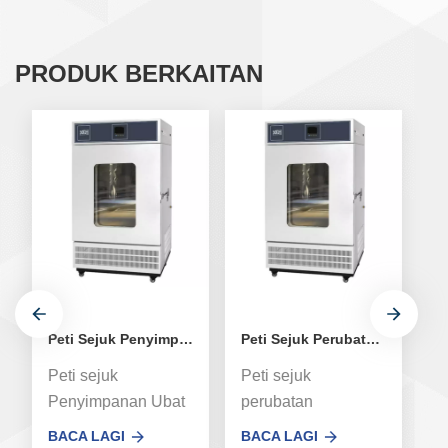
PRODUK BERKAITAN
Peti Sejuk Penyimpanan Ubat Terkawal Suhu untuk Kilang Vaksin dan Farmaseutikal
Peti Sejuk Perubatan Vaksin Farmaseutikal Bioperubatan
Peti sejuk
Peti sejuk
Pe
Penyimpanan Ubat
perubatan
P
siri XCH-250MR
digunakan
s
BACA LAGI
BACA LAGI
B