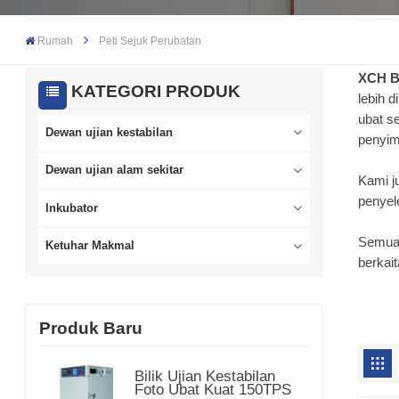
Rumah
Peti Sejuk Perubatan
XCH B
KATEGORI PRODUK
lebih d
ubat s
Dewan ujian kestabilan
penyim
Dewan ujian alam sekitar
Kami j
penyel
Inkubator
Semua 
Ketuhar Makmal
berkai
Produk Baru
Bilik Ujian Kestabilan
Foto Ubat Kuat 150TPS