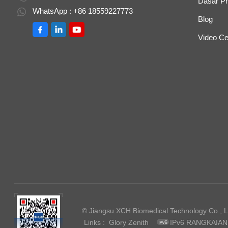
Dasar Pr
WhatsApp : +86 18559227773
Blog
Video Ce
© Jiangsu XCH Biomedical Technology Co., Ltd
Links :
Glory Zenith
IPv6 RANGKAIA