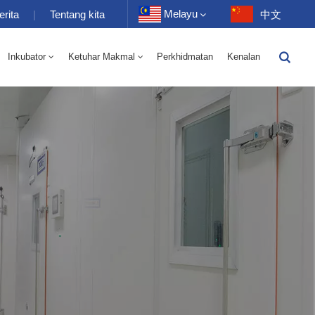
Melayu
erita
|
Tentang kita
中文
Inkubator
Ketuhar Makmal
Perkhidmatan
Kenalan
English
-40 Hingga 150 ℃ Kelembapan Suhu Tinggi Dan Rendah Ruang Selang Seli 100-1000L
-40-150℃ Bilik Suhu Tinggi Dan Rendah 100-1000L
Français
Deutsch
Русский
Español
Português
عربي
日语