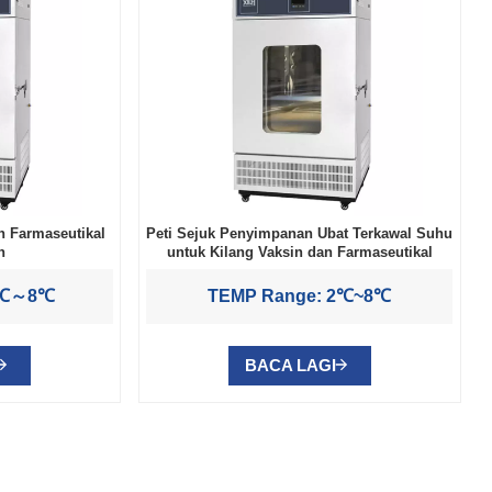
n Farmaseutikal
Peti Sejuk Penyimpanan Ubat Terkawal Suhu
n
untuk Kilang Vaksin dan Farmaseutikal
2℃～8℃
TEMP Range: 2℃~8℃
BACA LAGI