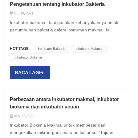
Pengetahuan tentang Inkubator Bakteria
Oct 19, 2021
Inkubator bakteria : Ia digunakan kebanyakannya untuk
pertumbuhan bakteria dalam instrumen makmal. Ia
mempunyai pemanas dan boleh menyokong tetapan suhu
malar atas permintaan. Suhu yang betul boleh dilihat pada
HOT TAGS :
Inkubator Bakteria
Inkubator Makmal
termometer yang dipasang pada inkubator. Kebanyakan
Inkubator Biokimia
inkubator boleh diprogramkan dan tidak memerlukan ralat
dan tetapan suhu ujian. Inkubator bakteria pada asasnya
BACA LAGI
adalah peranti, yang membantu dalam melaksanakan
proses pengeraman. Semasa proses ini, suhu yang telah
ditetapkan dikekalkan di dalam perumahan, yang membantu
pertumbuhan kultur mikrob. Suhu dan masa pengeraman
Perbezaan antara inkubator makmal, inkubator
adalah sangat penting untuk perkembangan dan
biokimia dan inkubator acuan
pertumbuhan mana-mana organisma. Jika tempoh ini tidak
May 27, 2022
disediakan, pertumbuhan organisma mungkin terdegradasi.
Inkubator Biokimia Makmal untuk membesar dan
Cara memilih inkubator mikroorganisma: Graviti atau aliran
mengekalkan mikroorganisma atau kultur sel "Tujuan
udara paksa? Inkubator boleh dibahagikan kepada dua jenis