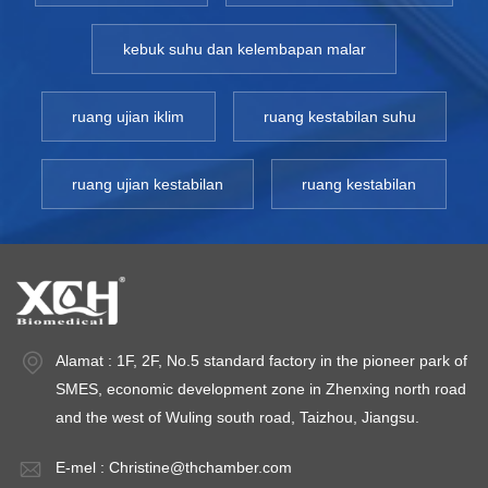
mengikut aliran udara. Graviti dan inkubator udara paksa.
Dalam inkubator aliran graviti, tiada kipas untuk
kebuk suhu dan kelembapan malar
mengedarkan udara. Udara panas naik secara semula jadi,
manakala udara sejuk mendap. Ini mungkin tidak mencukupi
untuk memenuhi keperluan makmal anda. Anda mungkin
ruang ujian iklim
ruang kestabilan suhu
memerlukan inkubator udara aktif atau paksa. Inkubator ini
mengawal sendiri udara, biasanya menggunakan kipas.
ruang ujian kestabilan
ruang kestabilan
Apakah julat suhu anda? Jika anda memerlukan suhu 30°C
atau lebih rendah, pilihan terbaik anda ialah inkubator suhu
rendah atau peti sejuk. Jika suhu yang diperlukan ialah 30°C
atau lebih tinggi, inkubator mikrobiologi akan sesuai untuk
makmal anda. Tidak kira jenis inkubator, sistem pemantauan
suhu akan memastikan bahawa inkubator anda berjalan
pada suhu yang sepatutnya. Penggunaan inkubator
Alamat : 1F, 2F, No.5 standard factory in the pioneer park of
bakteria: Inkubator bakteria menggalakkan penanaman
SMES, economic development zone in Zhenxing north road
mikroorganisma di bawah keadaan persekitaran terkawal.
and the west of Wuling south road, Taizhou, Jiangsu.
Piring petri ialah medium kultur yang digunakan untuk
meletakkan sampel ujian dalam sistem. Cengkerang juga
E-mel :
Christine@thchamber.com
digunakan untuk mengenal pasti mikroorganisma yang