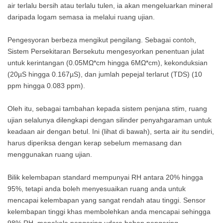
air terlalu bersih atau terlalu tulen, ia akan mengeluarkan mineral
daripada logam semasa ia melalui ruang ujian.
Pengesyoran berbeza mengikut pengilang. Sebagai contoh,
Sistem Persekitaran Bersekutu mengesyorkan penentuan julat
untuk kerintangan (0.05MΩ*cm hingga 6MΩ*cm), kekonduksian
(20µS hingga 0.167µS), dan jumlah pepejal terlarut (TDS) (10
ppm hingga 0.083 ppm).
Oleh itu, sebagai tambahan kepada sistem penjana stim, ruang
ujian selalunya dilengkapi dengan silinder penyahgaraman untuk
keadaan air dengan betul. Ini (lihat di bawah), serta air itu sendiri,
harus diperiksa dengan kerap sebelum memasang dan
menggunakan ruang ujian.
Bilik kelembapan standard mempunyai RH antara 20% hingga
95%, tetapi anda boleh menyesuaikan ruang anda untuk
mencapai kelembapan yang sangat rendah atau tinggi. Sensor
kelembapan tinggi khas membolehkan anda mencapai sehingga
98% RH, manakala pengering udara bahan pengering