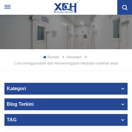
Rumah
Inkubator
Cara menggunakan dan menyelenggara inkubator makmal anda
Kategori
Blog Terkini
TAG