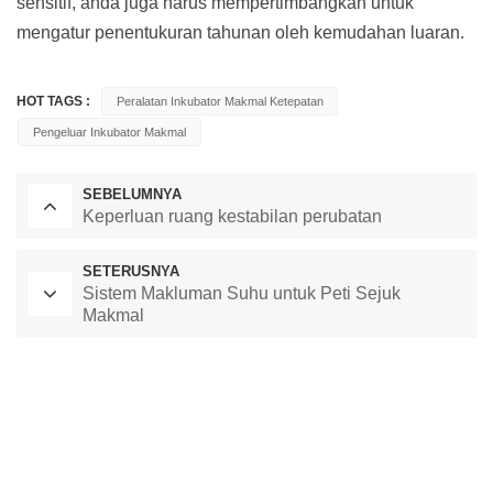
sensitif, anda juga harus mempertimbangkan untuk
mengatur penentukuran tahunan oleh kemudahan luaran.
HOT TAGS :
Peralatan Inkubator Makmal Ketepatan
Pengeluar Inkubator Makmal
SEBELUMNYA
Keperluan ruang kestabilan perubatan
SETERUSNYA
Sistem Makluman Suhu untuk Peti Sejuk
Makmal
Ketuhar Pengeringan Makmal