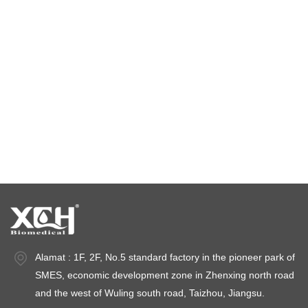
Bilik Suhu Malar
kebuk ujian alam sekitar
kebuk suhu dan kelembapan malar
ruang ujian iklim
ruang kestabilan suhu
ruang ujian kestabilan
ruang kestabilan
Alamat : 1F, 2F, No.5 standard factory in the pioneer park of
SMES, economic development zone in Zhenxing north road
and the west of Wuling south road, Taizhou, Jiangsu.