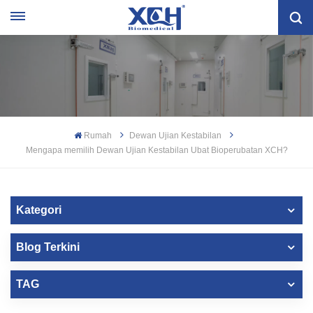
Rumah
Dewan Ujian Kestabilan
Mengapa memilih Dewan Ujian Kestabilan Ubat Bioperubatan XCH?
Kategori
Blog Terkini
TAG