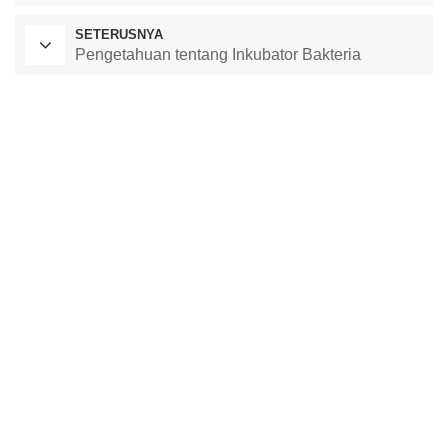
SETERUSNYA
Pengetahuan tentang Inkubator Bakteria
Ketuhar Pengeringan Makmal
Bilik Suhu Malar
kebuk ujian alam sekitar
kebuk suhu dan kelembapan malar
ruang ujian iklim
ruang kestabilan suhu
ruang ujian kestabilan
ruang kestabilan