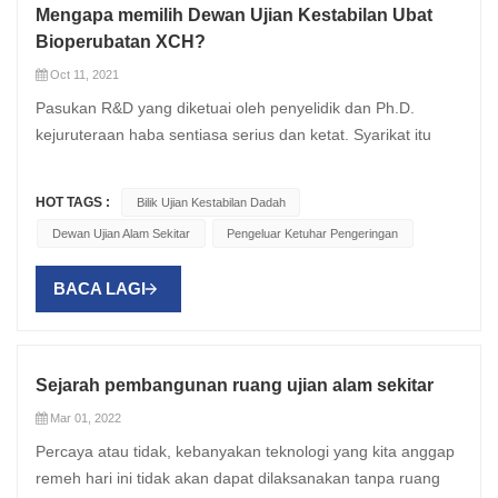
Mengapa memilih Dewan Ujian Kestabilan Ubat
Bioperubatan XCH?
Oct 11, 2021
Pasukan R&D yang diketuai oleh penyelidik dan Ph.D.
kejuruteraan haba sentiasa serius dan ketat. Syarikat itu
mempunyai bangunan kilang standardnya sendiri, makmal
ujian standard dan peralatan pemprosesan logam kepingan,
HOT TAGS :
Bilik Ujian Kestabilan Dadah
dan mempunyai anak syarikat di Jiangsu, Shanghai,
Dewan Ujian Alam Sekitar
Pengeluar Ketuhar Pengeringan
Guangzhou, dan Chengdu, serta pejabat di China. Wilayah
lain. Dalam perniagaan kehidupan dan kesihatan, kita hanya
BACA LAGI
boleh bekerja keras, dan kita tidak boleh mengendurkan
usaha kita! Kestabilan ubat adalah produk terlaris
Bioperubatan XCH . Ramai pelanggan menukar pesanan
mereka kepada kami. Mengapa mereka memilih Dewan
Sejarah pembangunan ruang ujian alam sekitar
Ujian Kestabilan Ubat XCH ? Ruang ujian kestabilan ubat
Mar 01, 2022
XCH-CGS direka dengan teknologi yang diimport,
Percaya atau tidak, kebanyakan teknologi yang kita anggap
komponen berkualiti tinggi yang diimport, platform S dan
remeh hari ini tidak akan dapat dilaksanakan tanpa ruang
prestasi yang boleh dipercayai. Berkenaan dengan