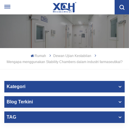
Rumah
Dewan Ujian Kestabilan
Mengapa menggunakan Stability Chambers dalam industri farmaseutikal?
Kategori
Blog Terkini
TAG