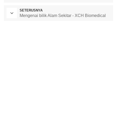
SETERUSNYA
Mengenai bilik Alam Sekitar - XCH Biomedical
Ketuhar Pengeringan Makmal
Bilik Suhu Malar
kebuk ujian alam sekitar
kebuk suhu dan kelembapan malar
ruang ujian iklim
ruang kestabilan suhu
ruang ujian kestabilan
ruang kestabilan